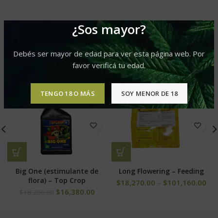
¿Sos mayor?
PRODUCTOS RELACIONADOS
Debés ser mayor de edad para ver esta página web. Por
favor verificá tu edad.
-10%
-10%
TENGO 18 O MÁS
SOY MENOR DE 18
Big One (estimulante de
Long Flowering – Feeding
flora) – Top Crop
$
18,270.00
–
$
101,160.00
$
16,380.00
$
18,200.00