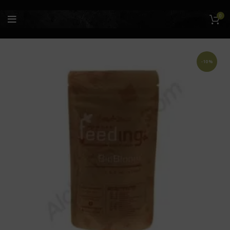
0
-10%