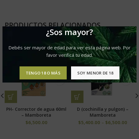
PRODUCTOS RELACIONADOS
¿Sos mayor?
Debés ser mayor de edad para ver esta página web. Por
favor verificá tu edad.
TENGO 18 O MÁS
SOY MENOR DE 18
PH- Corrector de agua 60ml
D (cochinilla y pulgon) –
– Mamboreta
Mamboreta
$
6,500.00
$
5,400.00
–
$
6,500.00