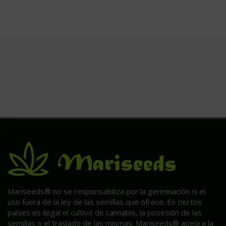
Mariseeds® no se responsabiliza por la germinación ni el
uso fuera de la ley de las semillas que ofrece. En ciertos
países es ilegal el cultivo de cannabis, la posesión de las
semillas o el traslado de las mismas. Mariseeds® apela a la