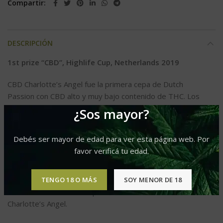
Compartir
DESCRIPCIÓN
1st prize “CBD”, Highlife Cup, Netherlands 2019
CBD Charlotte’s Angel fue la primera cepa de Dutch
Passion con CBD alto y muy bajo contenido de THC. Los
cultivadores de CBD y los cultivadores medicinales
¿Sos mayor?
estuvieron encantados de descubrir una variedad con
todos los beneficios del cannabis medicinal, pero sin el
Debés ser mayor de edad para ver esta página web. Por
subidón habitual. Dado que esta cepa casi no tiene THC,
favor verificá tu edad.
satisface las necesidades que la mayoría de las otras
cepas no satisfacen. Nuestros clientes nos pidieron una
variedad autofloreciente con el mismo perfil genético y
TENGO 18 O MÁS
SOY MENOR DE 18
estamos encantados de presentar la CBD Auto
Charlotte’s Angel.