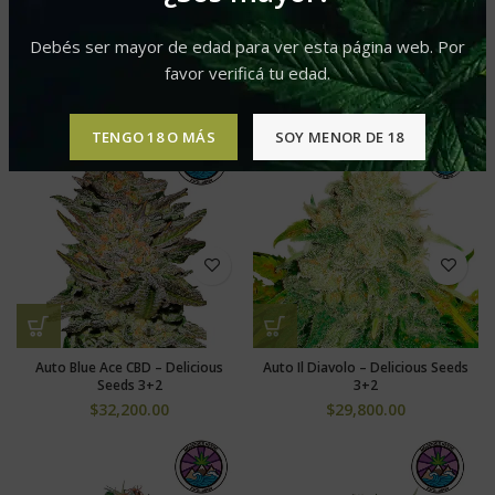
Debés ser mayor de edad para ver esta página web. Por
favor verificá tu edad.
Green Tiger Fast Version – BSF
El Gaucho Faster Fem – BSF
$
45,600.00
$
45,600.00
TENGO 18 O MÁS
SOY MENOR DE 18
Auto Blue Ace CBD – Delicious
Auto Il Diavolo – Delicious Seeds
Seeds 3+2
3+2
$
32,200.00
$
29,800.00