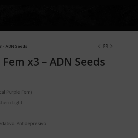
x3 – ADN Seeds
h Fem x3 – ADN Seeds
ical Purple Fem)
thern Light
Sedativo. Antidepresivo