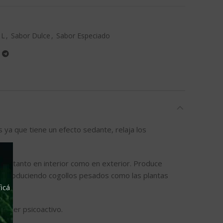
 L
,
Sabor Dulce
,
Sabor Especiado
 ya que tiene un efecto sedante, relaja los
ivar, tanto en interior como en exterior. Produce
ero produciendo cogollos pesados como las plantas
icá
poder psicoactivo.