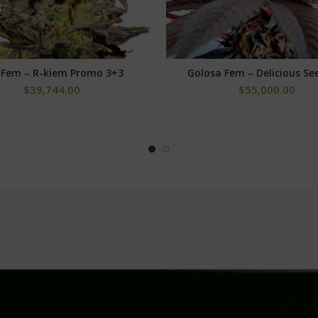
r Fem – R-kiem Promo 3+3
Golosa Fem – Delicious Se
SELECCIONAR OPCIONES
AÑADIR AL CARRITO
$
39,744.00
$
55,000.00