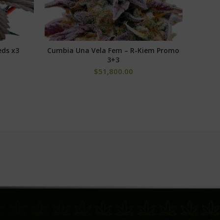
eds x3
Cumbia Una Vela Fem – R-Kiem Promo
Deep 
SELECCIONAR OPCIONES
3+3
$
51,800.00