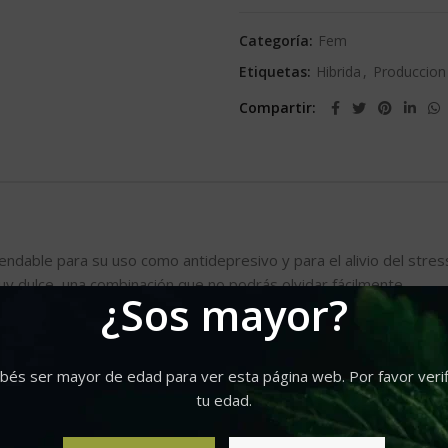
Categoría:
Fem
Etiquetas:
Hibrida
,
Produccion
Compartir
ndable para su uso como antidepresivo y para el alivio del stress
uy dulce, una combinación que no podrás olvidar fácilmente.
¿Sos mayor?
lBilbo y Somango. Es una híbrida de floración rápida y fácil de cult
esina. Es una variedad con crecimiento típico de las sativas, p
bés ser mayor de edad para ver esta página web. Por favor verif
tu edad.
endo la media entorno al 16%, lo que la hace una planta de alto 