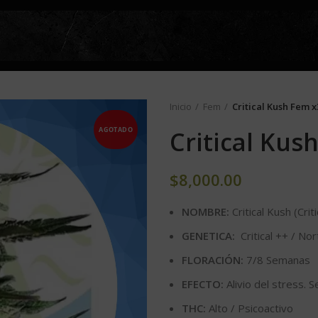
Inicio
Fem
Critical Kush Fem 
AGOTADO
Critical Kus
$
8,000.00
NOMBRE:
Critical Kush (Crit
GENETICA:
Critical ++ / Nor
FLORACIÓN:
7/8 Semanas
EFECTO:
Alivio del stress. 
THC:
Alto / Psicoactivo