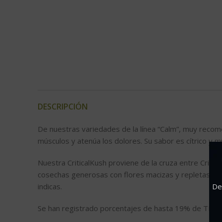
DESCRIPCIÓN
De nuestras variedades de la línea “Calm”, muy recome
músculos y atenúa los dolores. Su sabor es cítrico y m
Nuestra CriticalKush proviene de la cruza entre Critica
cosechas generosas con flores macizas y repletas de r
indicas.
De
Se han registrado porcentajes de hasta 19% de THC, si