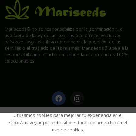
Mariseeds® no se responsabiliza por la germinación ni el
uso fuera de la ley de las semillas que ofrece. En ciertos
países es ilegal el cultivo de cannabis, la posesión de las
semillas o el traslado de las mismas. Mariseeds® apela a la
responsabilidad de cada cliente brindando productos 100%
coleccionables.
HAGA CLIC AQUÍ PARA INFORMACIÓN POST VENTA.
Utilizamos cookies para mejorar tu experiencia en el
sitio. Al navegar por este sitio estarás de acuerdo con el
uso de cookies.