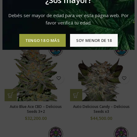
¿Sos mayor?
Debés ser mayor de edad para ver esta página web. Por
El Gaucho Faster Fem – BSF
Cumbia Una Vela Fem – R-Kiem
favor verificá tu edad.
Promo 3+3
$
45,600.00
$
51,800.00
TENGO 18 O MÁS
SOY MENOR DE 18
Auto Blue Ace CBD – Delicious
Auto Delicious Candy – Delicious
Seeds 3+2
Seeds x3
$
32,200.00
$
44,500.00