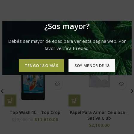
¿Sos mayor?
PRODUCTOS RELACIONADOS
Debés ser mayor de edad para ver esta página web. Por
favor verificá tu edad.
-10%
TENGO 18 O MÁS
SOY MENOR DE 18
Top Wash 1L – Top Crop
Papel Para Armar Celulosa –
Sativa Club
$
11,610.00
$
12,900.00
$
2,100.00