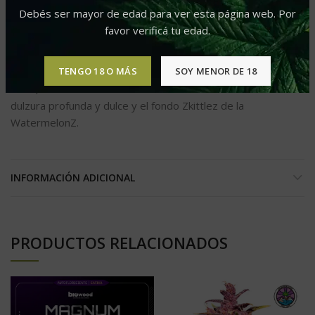
vigorosas que intentarán competir por la copa dando un
Debés ser mayor de edad para ver esta página web. Por
hermoso dosel de ramas saludables. Las flores se
favor verificá tu edad.
volverán muy compactas con cálices grandes.
TENGO 18 O MÁS
SOY MENOR DE 18
El aroma de la HighCloudZ auto es extremadamente
dulce, mezclando la dulzura de la Cloud Walker con su
dulzura profunda y dulce y el fondo Zkittlez de la
WatermelonZ.
INFORMACIÓN ADICIONAL
PRODUCTOS RELACIONADOS