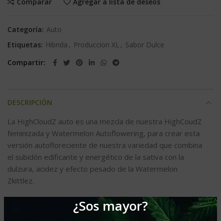
Comparar
Agregar a lista de deseos
Categoría:
Auto
Etiquetas:
Hibrida
,
Produccion XL
,
Sabor Dulce
Compartir
DESCRIPCIÓN
La HighCloudZ auto es una mezcla de nuestra HighCoudZ
feminizada y Watermelon Autoflowering, para crear esta
versión autofloreciente de nuestra variedad que combina
el subidón edificante y energético de la sativa con la
dulzura, acidez y efecto pesado de la Watermelon
Zkittlez.
¿Sos mayor?
La HighCloudZ auto crece con una larga cola principal
seguida de algunas ramas secundarias fuertes y