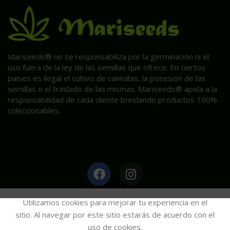
Mariseeds® no se responsabiliza por la germinación ni el
uso fuera de la ley de las semillas que ofrece. En ciertos
países es ilegal el cultivo de cannabis, la posesión de las
semillas o el traslado de las mismas. Mariseeds® apela a la
responsabilidad de cada cliente brindando productos 100%
coleccionables.
HAGA CLIC AQUÍ PARA INFORMACIÓN POST VENTA.
Utilizamos cookies para mejorar tu experiencia en el
sitio. Al navegar por este sitio estarás de acuerdo con el
uso de cookies.