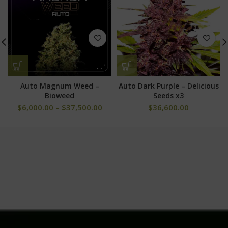
Auto Magnum Weed –
Auto Dark Purple – Delicious
Bioweed
Seeds x3
$
6,000.00
–
$
37,500.00
$
36,600.00