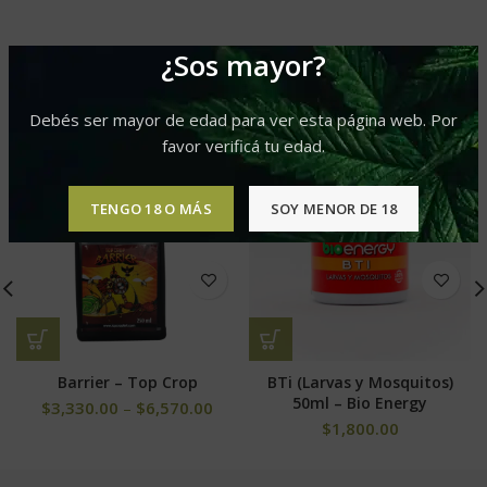
¿Sos mayor?
PRODUCTOS RELACIONADOS
Debés ser mayor de edad para ver esta página web. Por
favor verificá tu edad.
-10%
TENGO 18 O MÁS
SOY MENOR DE 18
Barrier – Top Crop
BTi (Larvas y Mosquitos)
50ml – Bio Energy
$
3,330.00
–
$
6,570.00
$
1,800.00