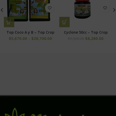
Top Coco A y B – Top Crop
Cyclone 50cc – Top Crop
$
5,670.00
–
$
20,700.00
$
8,280.00
$
9,200.00