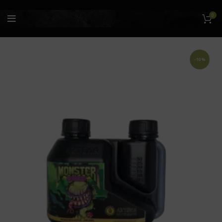
0
-10%