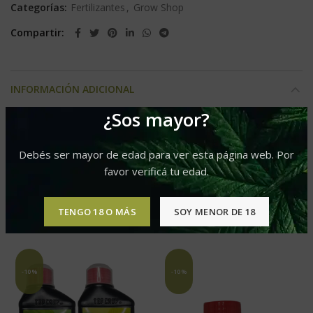
Categorías:
Fertilizantes
,
Grow Shop
Compartir
INFORMACIÓN ADICIONAL
¿Sos mayor?
250ml, 500ml
Presentacion
Debés ser mayor de edad para ver esta página web. Por
favor verificá tu edad.
PRODUCTOS RELACIONADOS
TENGO 18 O MÁS
SOY MENOR DE 18
-10%
-10%