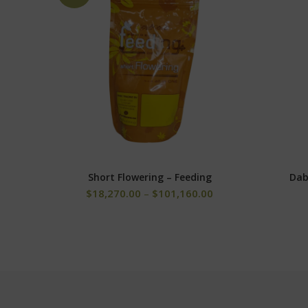
Short Flowering – Feeding
Dab
SELECCIONAR OPCIONES
$
18,270.00
–
$
101,160.00