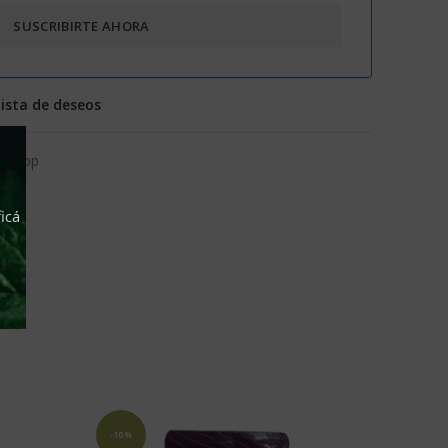
lista de deseos
 Shop
icá
-10%