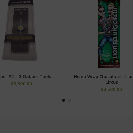
ber #2 – G-Dabber Tools
Hemp Wrap Chocolate – Lion
AÑADIR AL CARRITO
AÑADIR AL CARRITO
Circus
$
3,300.00
$
3,500.00