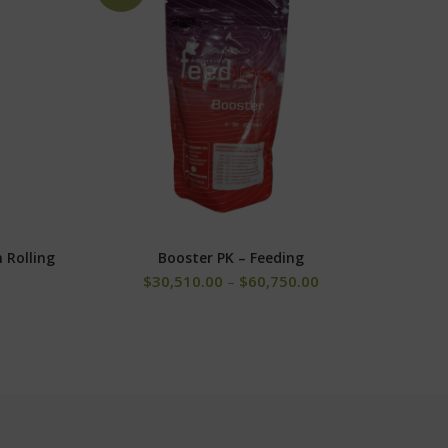
 Rolling
Booster PK – Feeding
Jabón
SELECCIONAR OPCIONES
$
30,510.00
–
$
60,750.00