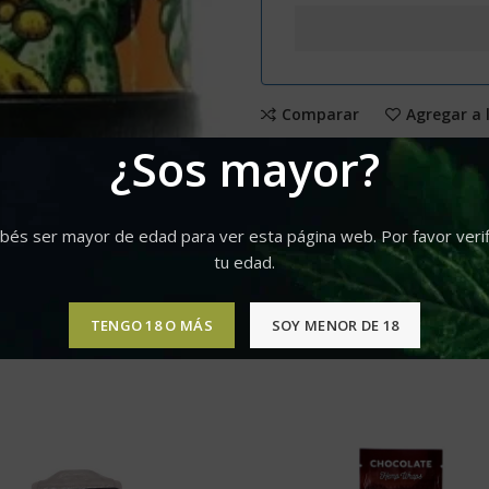
Comparar
Agregar a 
¿Sos mayor?
Categorías:
Fertilizantes
,
Grow
Compartir
bés ser mayor de edad para ver esta página web. Por favor verif
tu edad.
TENGO 18 O MÁS
SOY MENOR DE 18