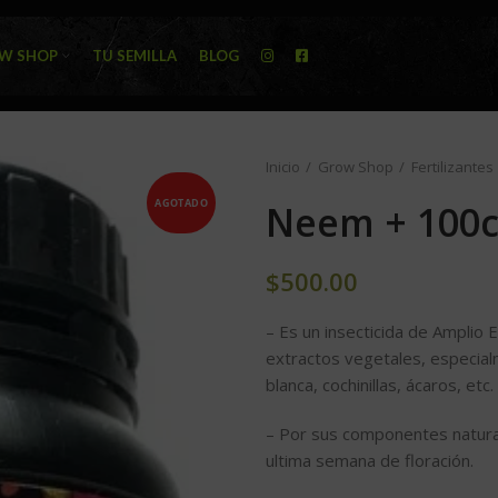
W SHOP
TU SEMILLA
BLOG
Inicio
Grow Shop
Fertilizantes
AGOTADO
Neem + 100c
$
500.00
– Es un insecticida de Amplio 
extractos vegetales, especial
blanca, cochinillas, ácaros, etc.
– Por sus componentes natural
ultima semana de floración.