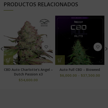
PRODUCTOS RELACIONADOS
CBD Auto Charlotte’s Angel –
Auto Full CBD – Bioweed
Dutch Passion x3
$
6,000.00
–
$
37,500.00
$
54,600.00