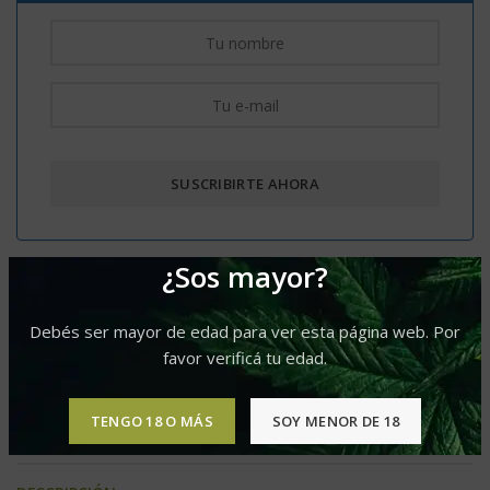
¿Sos mayor?
Comparar
Agregar a lista de deseos
Debés ser mayor de edad para ver esta página web. Por
Categorías:
Auto
,
Mix
favor verificá tu edad.
Etiquetas:
Predominancia Indica
,
Produccion XL
Compartir
TENGO 18 O MÁS
SOY MENOR DE 18