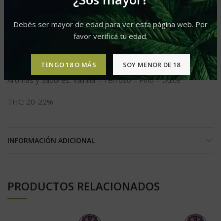
DESCRIPCIÓN
Debés ser mayor de edad para ver esta página web. Por
favor verificá tu edad.
PEYOTE COOKIES FEM
Tiempo de floracion: 7-8 semanas
TENGO 18 O MÁS
SOY MENOR DE 18
Aromas y Sabores: Vainilla – Terroso – Pino – Dulce
THC: 20-22%
INFORMACIÓN ADICIONAL
PRODUCTOS RELACIONADOS