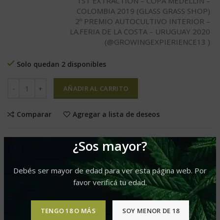
1ST EXTRACTION – COPA MEDELLÍN –
COLOMBIA 2019 (GLASS GRASS SHOP)
2º PREMIO AUTOCULTIVO INTERIOR –
LA.FERIA DE LA COSTA – URUGUAY 2020
(@GROWINGEXPIERIENCE13 )
Solo quedan 2 disponibles
AÑADIR AL CARRITO
Comparar
Agregar a lista de deseos
¿Sos mayor?
Categoría:
Fem
Etiquetas:
Delicious Seeds Oferta
,
Predominancia Indica
,
Produccion XL
,
Sabor Afrutado
,
Sabor Dulce
Debés ser mayor de edad para ver esta página web. Por
favor verificá tu edad.
Compartir
TENGO 18 O MÁS
SOY MENOR DE 18