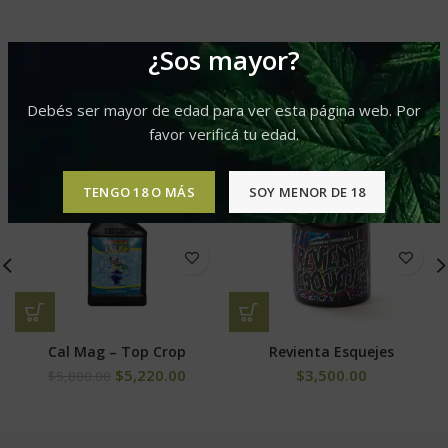
¿Sos mayor?
PRODUCTOS RELACIONADOS
Debés ser mayor de edad para ver esta página web. Por
favor verificá tu edad.
-10%
TENGO 18 O MÁS
SOY MENOR DE 18
Cal Mag – Top Crop
Revienta Esquejes
$
5,220.00
$
3,500.00
$
5,800.00