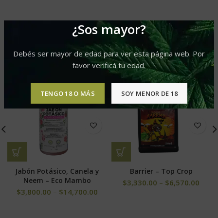
¿Sos mayor?
PRODUCTOS RELACIONADOS
Debés ser mayor de edad para ver esta página web. Por
favor verificá tu edad.
-10%
TENGO 18 O MÁS
SOY MENOR DE 18
Jabón Potásico, Canela y
Barrier – Top Crop
Neem – Eco Mambo
$
3,330.00
–
$
6,570.00
$
3,800.00
–
$
14,700.00