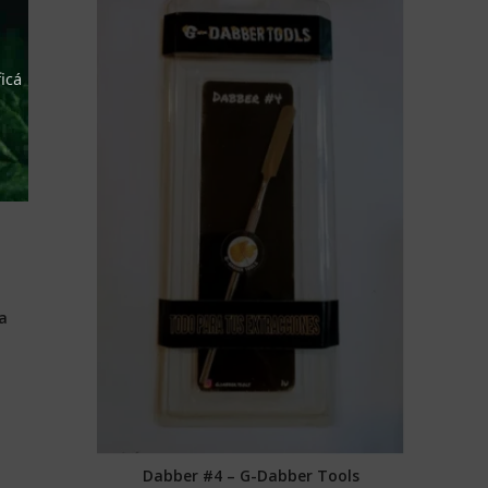
icá
a
Papel P
S
Dabber #4 – G-Dabber Tools
AÑADIR AL CARRITO