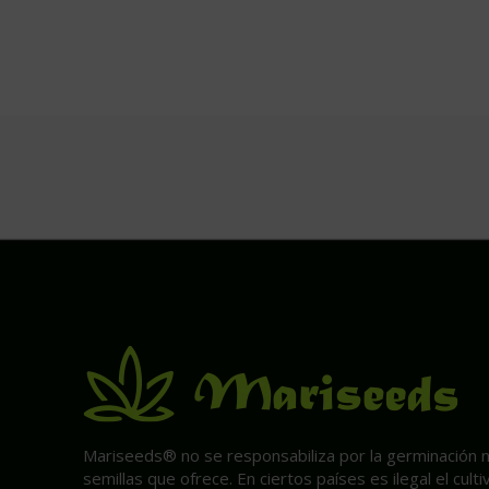
Mariseeds® no se responsabiliza por la germinación ni 
semillas que ofrece. En ciertos países es ilegal el cult