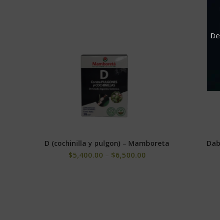
De
D (cochinilla y pulgon) – Mamboreta
Dab
SELECCIONAR OPCIONES
$
5,400.00
–
$
6,500.00