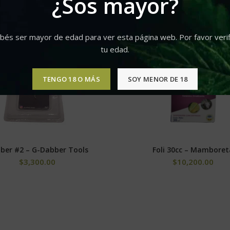
¿Sos mayor?
bés ser mayor de edad para ver esta página web. Por favor verif
tu edad.
TENGO 18 O MÁS
SOY MENOR DE 18
ber #2 – G-Dabber Tools
Foli 30cc – Mamboret
AÑADIR AL CARRITO
SELECCIONAR OPCIONE
$
3,300.00
$
10,200.00