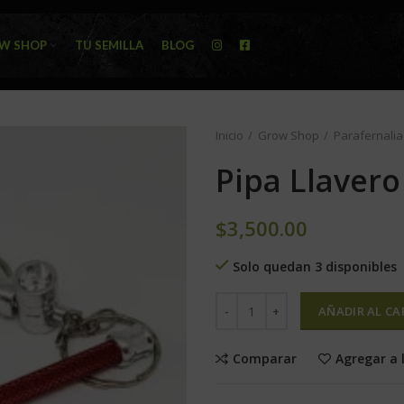
W SHOP
TU SEMILLA
BLOG
Inicio
Grow Shop
Parafernalia
Pipa Llavero
$
3,500.00
Solo quedan 3 disponibles
AÑADIR AL CA
Comparar
Agregar a 