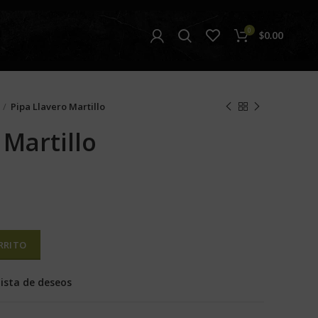
0
$
0.00
Pipa Llavero Martillo
 Martillo
RRITO
lista de deseos