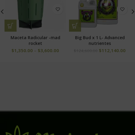
Maceta Radicular -mad
Big Bud x 1 L- Advanced
rocket
nutrientes
$
1,350.00
–
$
3,600.00
$
112,140.00
$
124,600.00