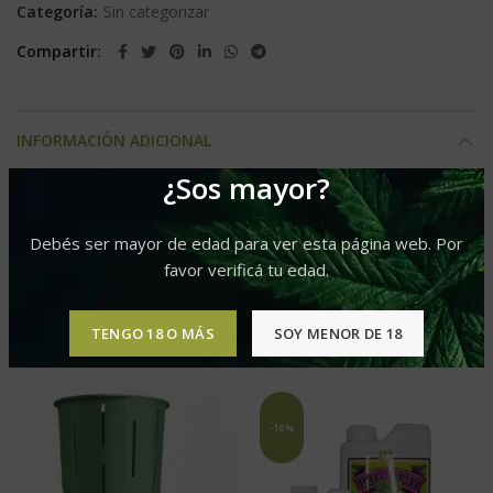
Categoría:
Sin categorizar
Compartir
INFORMACIÓN ADICIONAL
¿Sos mayor?
1lt, 200ml, 45ml, 500ml
Presentacion
Debés ser mayor de edad para ver esta página web. Por
favor verificá tu edad.
PRODUCTOS RELACIONADOS
TENGO 18 O MÁS
SOY MENOR DE 18
-10%