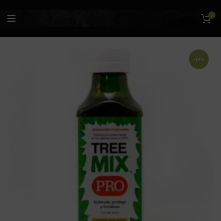
0
-10%