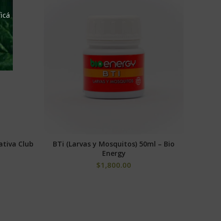
-10%
icá
ativa Club
BTi (Larvas y Mosquitos) 50ml – Bio
S
AÑADIR AL CARRITO
Energy
$
1,800.00