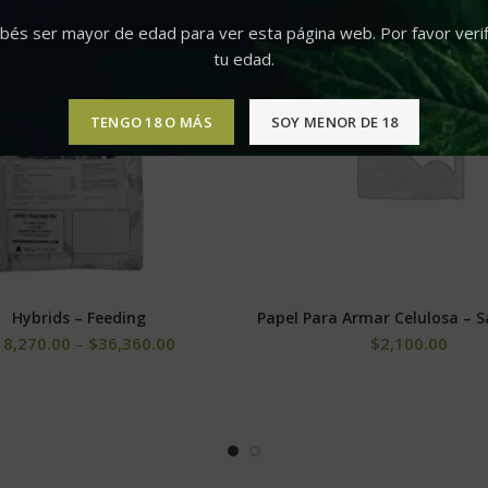
bés ser mayor de edad para ver esta página web. Por favor verif
tu edad.
TENGO 18 O MÁS
SOY MENOR DE 18
Hybrids – Feeding
Papel Para Armar Celulosa – S
SELECCIONAR OPCIONES
SELECCIONAR OPCIONE
18,270.00
–
$
36,360.00
$
2,100.00