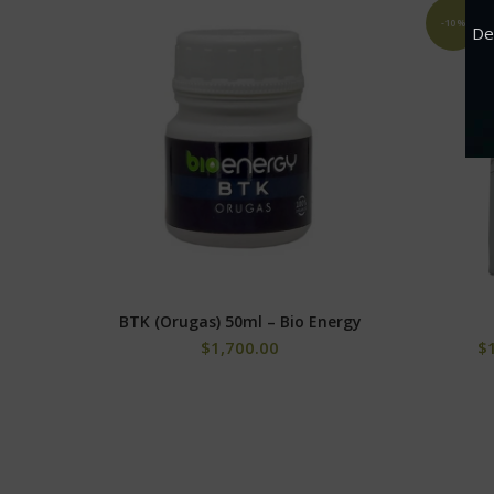
-10%
De
BTK (Orugas) 50ml – Bio Energy
AÑADIR AL CARRITO
$
1,700.00
$