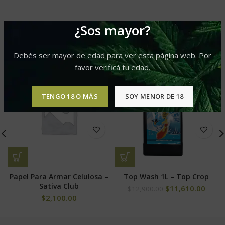
¿Sos mayor?
PRODUCTOS RELACIONADOS
Debés ser mayor de edad para ver esta página web. Por
favor verificá tu edad.
-10%
TENGO 18 O MÁS
SOY MENOR DE 18
Papel Para Armar Celulosa –
Top Wash 1L – Top Crop
Sativa Club
$
11,610.00
$
12,900.00
$
2,100.00