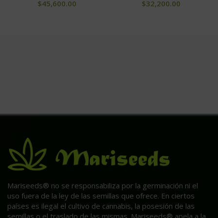
$
45,600.00
$
32,200.00
Mariseeds® no se responsabiliza por la germinación ni el
uso fuera de la ley de las semillas que ofrece. En ciertos
países es ilegal el cultivo de cannabis, la posesión de las
semillas o el traslado de las mismas. Mariseeds® apela a la