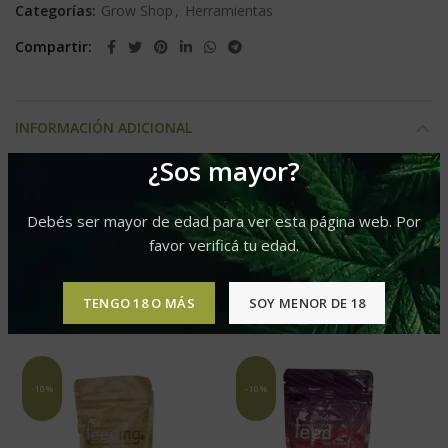
Categorías:
Grow Shop
,
Herramientas
Compartir
INFORMACIÓN ADICIONAL
¿Sos mayor?
100×100, 60×60, 80×80
Presentacion
Debés ser mayor de edad para ver esta página web. Por
favor verificá tu edad.
PRODUCTOS RELACIONADOS
TENGO 18 O MÁS
SOY MENOR DE 18
-10%
-10%