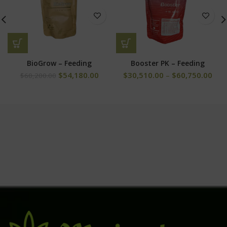
BioGrow – Feeding
Booster PK – Feeding
$
54,180.00
$
30,510.00
–
$
60,750.00
$
60,200.00