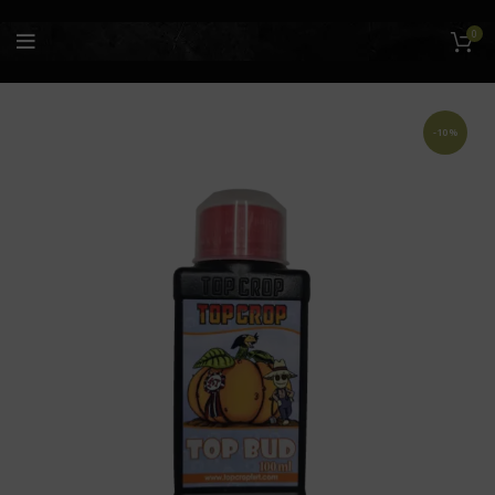
0
-10%