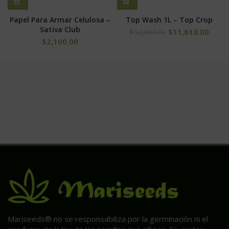
Papel Para Armar Celulosa –
Top Wash 1L – Top Crop
Sativa Club
$
11,610.00
$
12,900.00
$
2,100.00
Mariseeds® no se responsabiliza por la germinación ni el