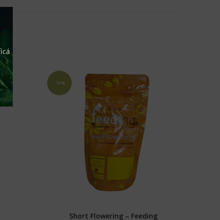
icá
-10%
-10%
Short Flowering – Feeding
S
SELECCIONAR OPCIONES