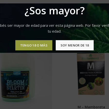
¿Sos mayor?
bés ser mayor de edad para ver esta página web. Por favor verif
tu edad.
TENGO 18 O MÁS
SOY MENOR DE 18
M – Mamboreta
SELECCIONAR OPCIONE