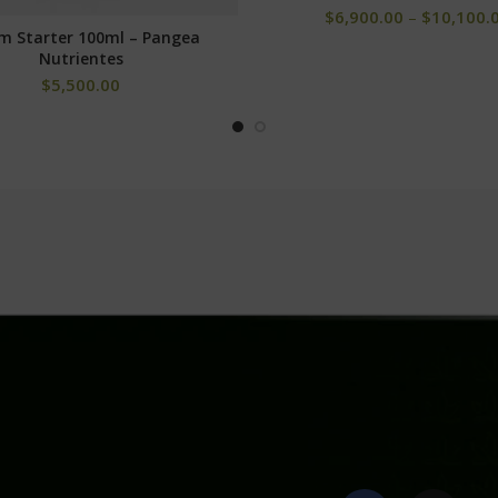
$
6,900.00
–
$
10,100.
m Starter 100ml – Pangea
AÑADIR AL CARRITO
Nutrientes
$
5,500.00