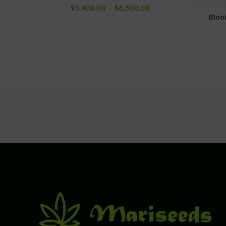
$
5,400.00
–
$
6,500.00
Bloo