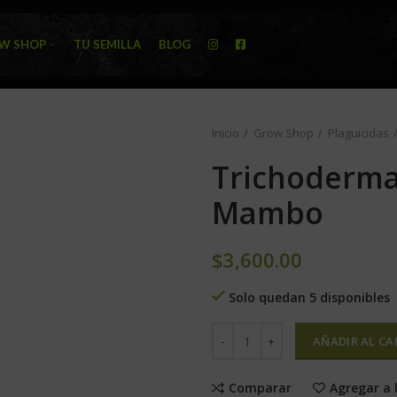
W SHOP
TU SEMILLA
BLOG
Inicio
Grow Shop
Plaguicidas
Trichoderma 
Mambo
$
3,600.00
Solo quedan 5 disponibles
AÑADIR AL CA
Comparar
Agregar a 