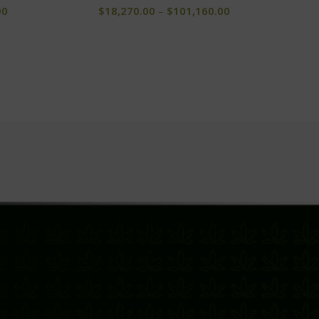
00
$
18,270.00
–
$
101,160.00