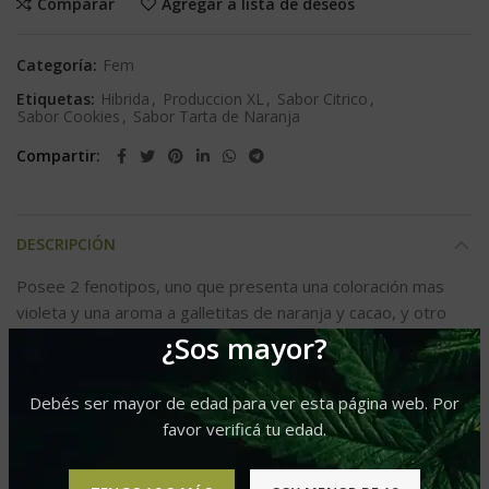
Comparar
Agregar a lista de deseos
Categoría:
Fem
Etiquetas:
Hibrida
,
Produccion XL
,
Sabor Citrico
,
Sabor Cookies
,
Sabor Tarta de Naranja
Compartir
DESCRIPCIÓN
Posee 2 fenotipos, uno que presenta una coloración mas
violeta y una aroma a galletitas de naranja y cacao, y otro
con olor a naranja/mandarina con tonos de manteca
¿Sos mayor?
Sabor: Cítrico / Cookies / Tarta de naranja
Debés ser mayor de edad para ver esta página web. Por
Al abrir un paquete de Tropicana WFC tenes grandes
favor verificá tu edad.
posibilidades de tener plantas violetas que brillaran en tu
jardín, ya que el 70 % de los ejemplares salen morados