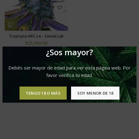
Tropicana WFC x4 – Sweed Lab
$
25,000.00
¿Sos mayor?
Debés ser mayor de edad para ver esta página web. Por
favor verificá tu edad.
TENGO 18 O MÁS
SOY MENOR DE 18