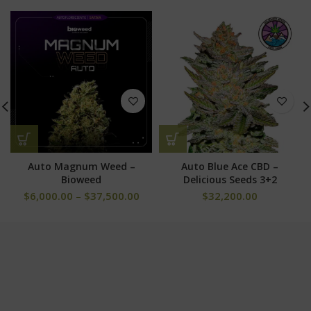
Auto Magnum Weed –
Auto Blue Ace CBD –
Bioweed
Delicious Seeds 3+2
$
6,000.00
–
$
37,500.00
$
32,200.00