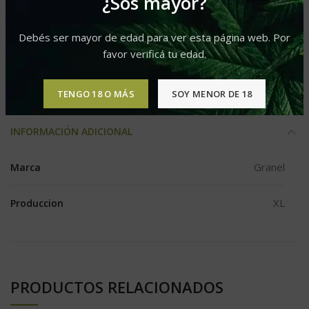
¿Sos mayor?
Categorías:
Auto
,
Mix
Debés ser mayor de edad para ver esta página web. Por
Etiqueta:
Produccion XL
favor verificá tu edad.
Compartir
TENGO 18 O MÁS
SOY MENOR DE 18
INFORMACIÓN ADICIONAL
Granel
Marca
XL
Produccion
PRODUCTOS RELACIONADOS