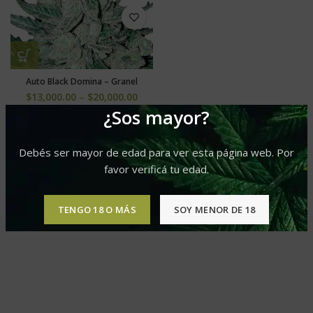
Auto Black Domina – Granel
$
13,000.00
–
$
20,000.00
¿Sos mayor?
Debés ser mayor de edad para ver esta página web. Por
favor verificá tu edad.
TENGO 18 O MÁS
SOY MENOR DE 18