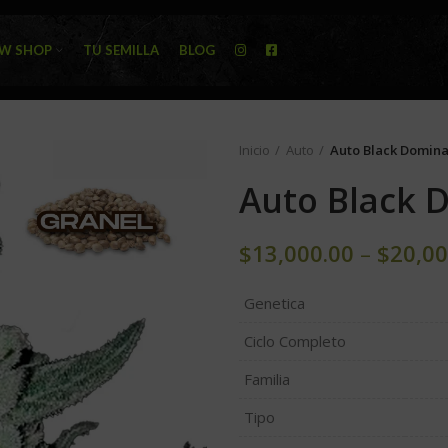
W SHOP
TU SEMILLA
BLOG
Inicio
Auto
Auto Black Domina
Auto Black 
$
13,000.00
–
$
20,00
Genetica
Ciclo Completo
Familia
Tipo