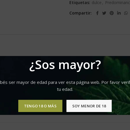
Etiquetas:
dulce
,
Predominanci
Compartir
¿Sos mayor?
bés ser mayor de edad para ver esta página web. Por favor verif
tu edad.
TENGO 18 O MÁS
SOY MENOR DE 18