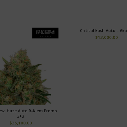
Critical kush Auto – Gr
SELECCIONAR OPCIONE
$
13,000.00
esa Haze Auto R-Kiem Promo
SELECCIONAR OPCIONES
3+3
$
35,100.00