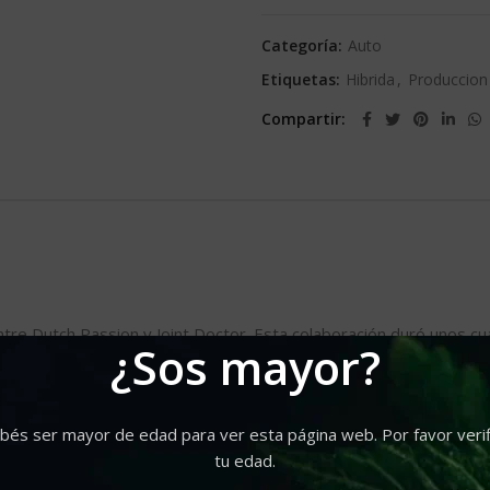
Categoría:
Auto
Etiquetas:
Hibrida
,
Produccion
Compartir
tre Dutch Passion y Joint Doctor. Esta colaboración duró unos cu
¿Sos mayor?
eó una híbrida a partir de un sorprendente clon de la Dutch Passi
utomáticas con Indica dominante. El resultado fue una variedad a
bés ser mayor de edad para ver esta página web. Por favor verif
tu edad.