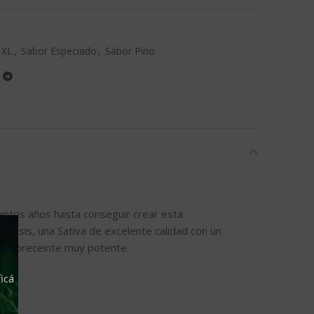
 XL
,
Sabor Especiado
,
Sabor Pino
antos años hasta conseguir crear esta
on Isis, una Sativa de excelente calidad con un
utofloreceinte muy potente.
icá