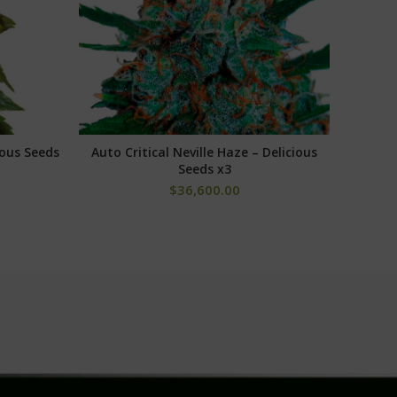
ious Seeds
Auto Critical Neville Haze – Delicious
Auto 
AÑADIR AL CARRITO
Seeds x3
$
36,600.00