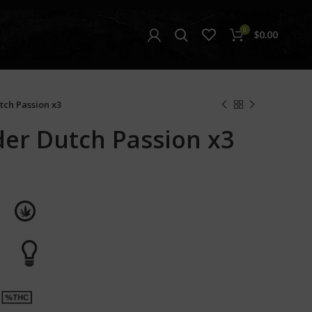
0
$
0.00
tch Passion x3
der Dutch Passion x3
L
or