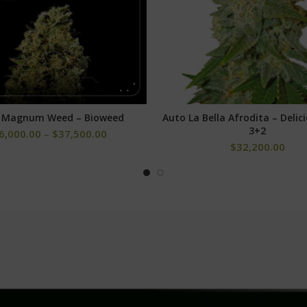
 Magnum Weed – Bioweed
Auto La Bella Afrodita – Delic
SELECCIONAR OPCIONES
AÑADIR AL CARRITO
3+2
6,000.00
–
$
37,500.00
$
32,200.00