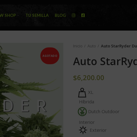
W SHOP
TU SEMILLA
BLOG
Inicio
Auto
Auto StarRyder Du
AGOTADO
Auto StarRy
$
6,200.00
X
Híbrida
Dutch Outdo
Interior
Exterior