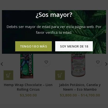
¿Sos mayor?
PRODUCTOS RELACIONADOS
Debés ser mayor de edad para ver esta página web. Por
favor verificá tu edad.
TENGO 18 O MÁS
SOY MENOR DE 18
Hemp Wrap Chocolate – Lion
Jabón Potásico, Canela y
Rolling Circus
Neem – Eco Mambo
$
3,500.00
$
3,800.00
–
$
14,700.00