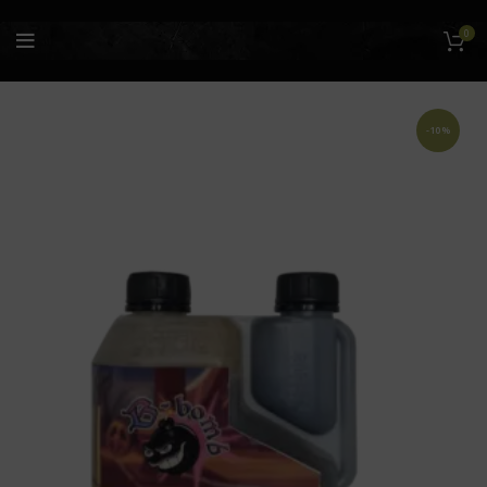
0
-10%