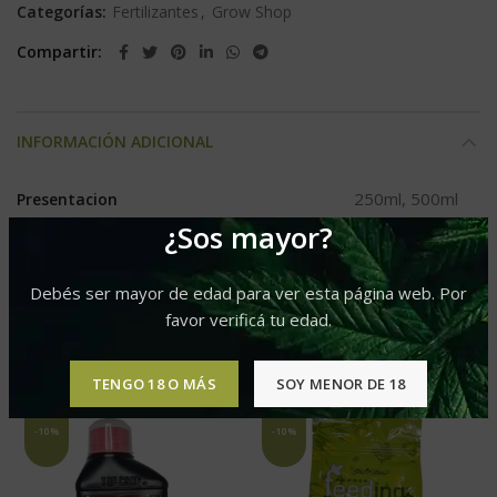
Categorías:
Fertilizantes
,
Grow Shop
Compartir
INFORMACIÓN ADICIONAL
250ml, 500ml
Presentacion
¿Sos mayor?
Debés ser mayor de edad para ver esta página web. Por
favor verificá tu edad.
PRODUCTOS RELACIONADOS
TENGO 18 O MÁS
SOY MENOR DE 18
-10%
-10%