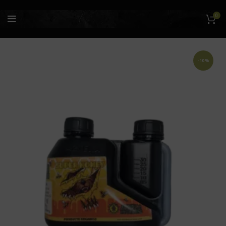
0
-10%