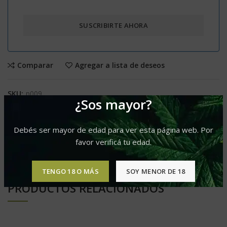
Comparar
Agregar a lista de deseos
SKU:
p009
¿Sos mayor?
Categorías:
Grow Shop
,
Parafernalia
Compartir
Debés ser mayor de edad para ver esta página web. Por
favor verificá tu edad.
TENGO 18 O MÁS
SOY MENOR DE 18
PRODUCTOS RELACIONADOS