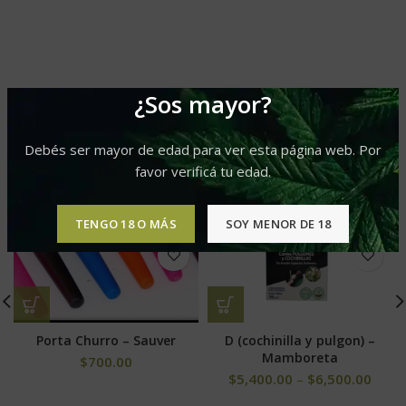
PRODUCTOS RELACIONADOS
¿Sos mayor?
Debés ser mayor de edad para ver esta página web. Por
favor verificá tu edad.
TENGO 18 O MÁS
SOY MENOR DE 18
Porta Churro – Sauver
D (cochinilla y pulgon) –
Mamboreta
$
700.00
$
5,400.00
–
$
6,500.00