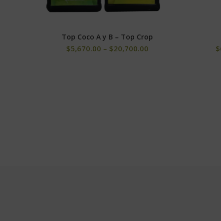
Top Coco A y B – Top Crop
SELECCIONAR OPCIONES
$
5,670.00
–
$
20,700.00
$