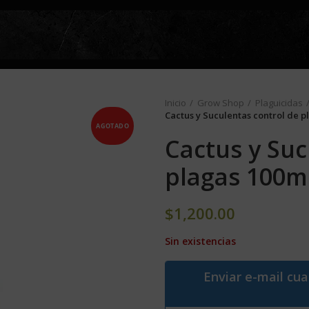
Inicio
Grow Shop
Plaguicidas
Cactus y Suculentas control de 
AGOTADO
Cactus y Suc
plagas 100m
$
1,200.00
Sin existencias
Enviar e-mail cu