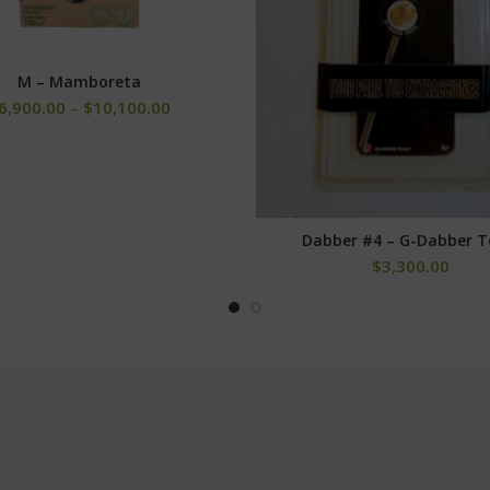
M – Mamboreta
SELECCIONAR OPCIONES
6,900.00
–
$
10,100.00
Dabber #4 – G-Dabber T
AÑADIR AL CARRITO
$
3,300.00