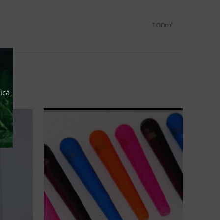
100ml
icá