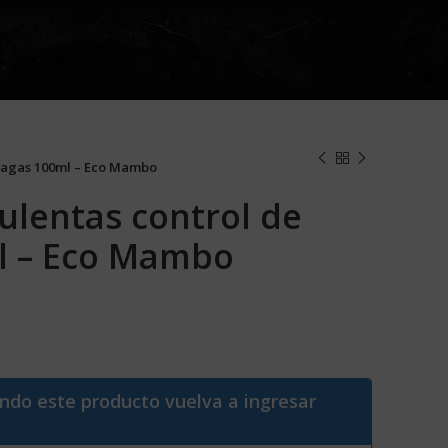
plagas 100ml – Eco Mambo
ulentas control de
l – Eco Mambo
ando este producto vuelva a ingresar