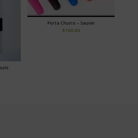
Porta Churro – Sauver
Hemp 
SELECCIONAR OPCIONES
$
700.00
ools