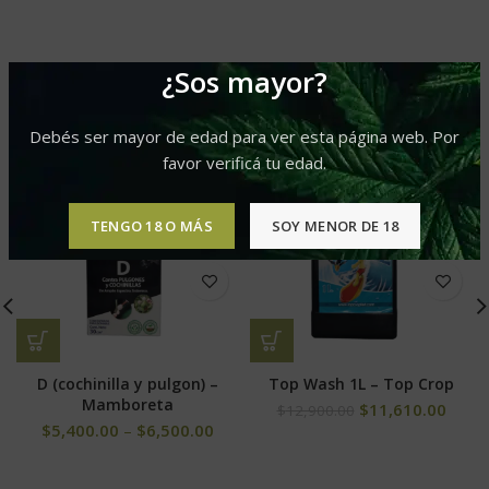
¿Sos mayor?
PRODUCTOS RELACIONADOS
Debés ser mayor de edad para ver esta página web. Por
favor verificá tu edad.
-10%
TENGO 18 O MÁS
SOY MENOR DE 18
D (cochinilla y pulgon) –
Top Wash 1L – Top Crop
Mamboreta
$
11,610.00
$
12,900.00
$
5,400.00
–
$
6,500.00