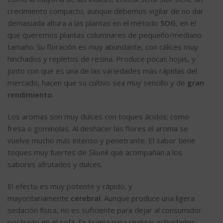
crecimiento compacto, aunque debemos vigilar de no dar
demasiada altura a las plantas en el método
SOG
, en el
que queremos plantas columnares de pequeño/mediano
tamaño. Su floración es muy abundante, con cálices muy
hinchados y repletos de resina. Produce pocas hojas, y
junto con que es una de las variedades más rápidas del
mercado, hacen que su cultivo sea muy sencillo y de
gran
rendimiento
.
Los aromas son muy dulces con toques ácidos; como
fresa o gominolas. Al deshacer las flores el aroma se
vuelve mucho más intenso y penetrante. El sabor tiene
toques muy fuertes de
Skunk
que acompañan a los
sabores afrutados y dulces.
El efecto es muy potente y rápido, y
mayoritariamente
cerebral
. Aunque produce una ligera
sedación física, no es suficiente para dejar al consumidor
postrado en el sofá. Es buena para realizar actividades,