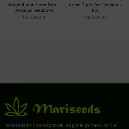
Green Tiger Fast Version –
Original Juan Herer Fem –
BSF
Delicious Seeds 3+2
$
45,600.00
$
37,000.00
Mariseeds® no se responsabiliza por la germinación ni el