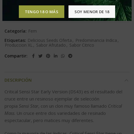
TENGO 18 O MÁS
SOY MENOR DE 18
Comparar
Agregar a lista de deseos
Categoría:
Fem
Etiquetas:
Delicious Seeds Oferta
,
Predominancia Indica
,
Produccion XL
,
Sabor Afrutado
,
Sabor Citrico
Compartir
DESCRIPCIÓN
Critical Sensi Star Early Version (DS43) es el resultado del
cruce entre un resinoso ejemplar de selección
propia
Sensi Star
, con un clon muy famoso llamado
Critical
Mass
. Un cruce entre dos variedades de resinado
espectacular, pero matices muy diferentes.
Como la mayoría de las índicas,
Critical Sensi Star
tiene un