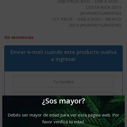
2ND PRIZE BHO – DAB A DOO –
COSTA RICA 2019
(#GRIMEYGARDENS)
1ST PRIZE – DAB A DOO – MEXICO
2019 (#GRIMEYGARDENS)
Sin existencias
Enviar e-mail cuando este producto vuelva
a ingresar
¿Sos mayor?
Debés ser mayor de edad para ver esta página web. Por
favor verificá tu edad.