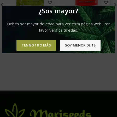
¿Sos mayor?
Debés ser mayor de edad para ver esta página web. Por
Grow – Feeding
BTi (Larvas y Mosquitos)
favor verificá tu edad.
50ml – Bio Energy
$
18,270.00
–
$
36,360.00
$
1,800.00
TENGO 18 O MÁS
SOY MENOR DE 18