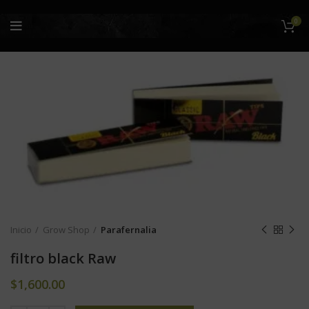
0
Inicio
Grow Shop
Parafernalia
filtro black Raw
$
1,600.00