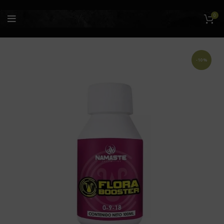
0
-10%