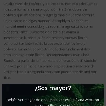
un alto nivel de Fosforo y de Potasio. Por eso adecuamos
nuestra formula a una proporción 1 a 2 (el doble de
potasio que de fosforo) y agregamos a nuestra formula
un extracto de algas marinas: Ascophlym Nodossum,
mundialmente conocido y usado en la agricultura, como
bioestimulante. El aporte de esta alga ayuda a
incrementar la producción de resina y nuevas flores,
como así también facilita la absorción del fosforo y
potasio. También aporta Aminoácidos fundamentales
para una explosión florar. Recomendamos usar Flora
Booster a partir de la 4 semana de floración. Utilizándolo
una vez por semana. La primera aplicación puede ser de
2ml por litro. La segunda aplicación puede ser de 4ml por
litro.
¿Sos mayor?
VENTAJAS:
Fácil de usar, de fácil aplicación, al ser liquido se diluye
muy fácilmente, es fácil de medir y administrar.
Debés ser mayor de edad para ver esta página web. Por
favor verificá tu edad.