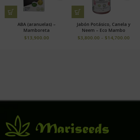
ABA (aranuelas) –
Jabón Potásico, Canela y
Mamboreta
Neem – Eco Mambo
$
13,900.00
$
3,800.00
–
$
14,700.00