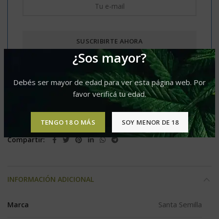
¿Sos mayor?
Comparar
Agregar a lista de deseos
Debés ser mayor de edad para ver esta página web. Por
favor verificá tu edad.
Categoría:
Auto
Etiquetas:
Predominancia Sativa
,
Produccion XL
TENGO 18 O MÁS
SOY MENOR DE 18
Compartir
INFORMACIÓN ADICIONAL
Santa Semilla
Marca