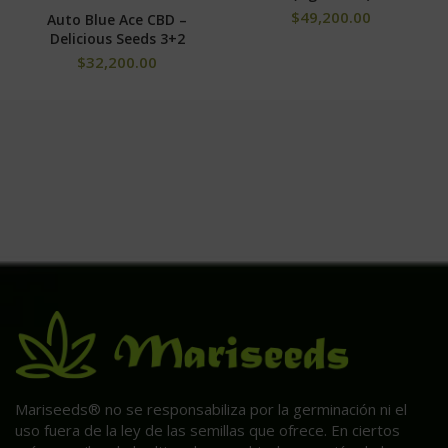
$
49,200.00
Auto Blue Ace CBD –
Delicious Seeds 3+2
$
32,200.00
Mariseeds® no se responsabiliza por la germinación ni el
uso fuera de la ley de las semillas que ofrece. En ciertos