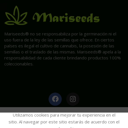
Mariseeds® no se responsabiliza por la germinación ni el
uso fuera de la ley de las semillas que ofrece. En ciertos
países es ilegal el cultivo de cannabis, la posesión de las
semillas o el traslado de las mismas. Mariseeds® apela a la
responsabilidad de cada cliente brindando productos 100%
coleccionables.
HAGA CLIC AQUÍ PARA INFORMACIÓN POST VENTA.
Utilizamos cookies para mejorar tu experiencia en el
sitio. Al navegar por este sitio estarás de acuerdo con el