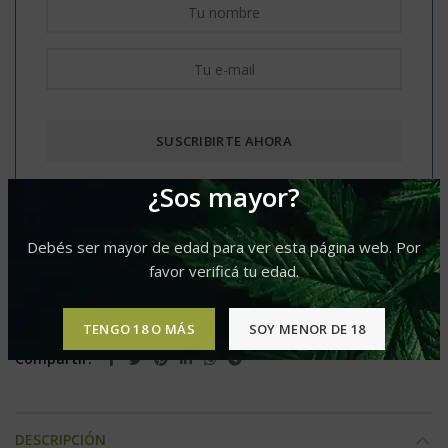
¿Sos mayor?
Comparar
Agregar a lista de deseos
Debés ser mayor de edad para ver esta página web. Por
favor verificá tu edad.
Categoría:
Fem
Etiquetas:
Predominancia Sativa
,
Produccion XL
,
Sabor Afrutado
,
Sabor Dulce
TENGO 18 O MÁS
SOY MENOR DE 18
Compartir
DESCRIPCIÓN