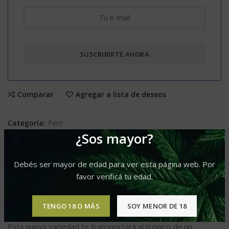
Comparar
Agregar a lista de deseos
Categoría:
Fem
¿Sos mayor?
Etiquetas:
Predominancia Sativa
,
Produccion L
,
Sabor Afrutado
,
Sabor Dulce
Debés ser mayor de edad para ver esta página web. Por
Compartir
favor verificá tu edad.
TENGO 18 O MÁS
SOY MENOR DE 18
DESCRIPCIÓN
Esta nueva variedad te transportará al trópico de un