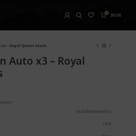
0
$
0.00
 x3 – Royal Queen Seeds
n Auto x3 – Royal
s
 sheet
Autoflorecientes
16%