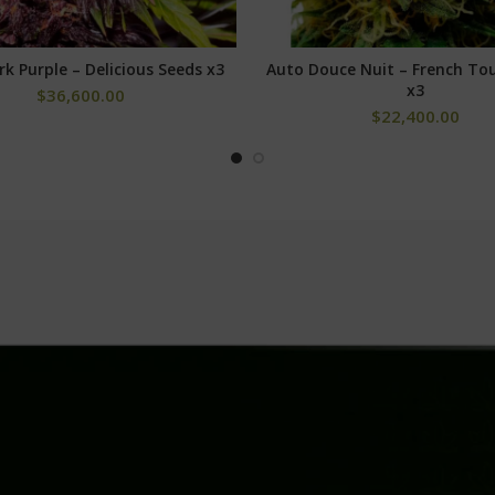
k Purple – Delicious Seeds x3
Auto Douce Nuit – French To
AÑADIR AL CARRITO
AÑADIR AL CARRITO
x3
$
36,600.00
$
22,400.00