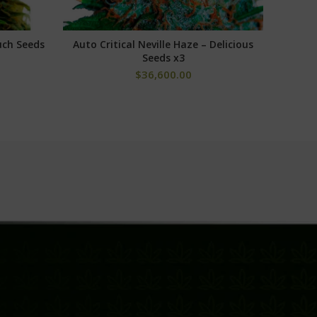
uch Seeds
Auto Critical Neville Haze – Delicious
Por
AÑADIR AL CARRITO
Seeds x3
$
36,600.00