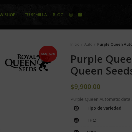
W SHOP
TU SEMILLA
BLOG
Inicio
Auto
Purple Queen Auto
AGOTADO
Purple Quee
Queen Seed
$
9,900.00
Purple Queen Automatic data
Tipo de variedad:
THC: