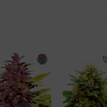
E LA PURPLE QUEEN AUTOMATIC
cando. Todos nos estresamos, ya sea debido al trabajo o a la vida
leta con Purple Queen Automatic lleva la relajación a otro nivel. 
ién sentirás una oleada de euforia que se consolida con cada cal
ora mucho la experiencia. Su sabor y aroma variados y exóticos 
calada, disfrutarás de una mezcla de sabor dulce, amargo y especi
TOMATIC
 unas 9 semanas. Esta variedad no ocupa mucho espacio, por lo q
ucinante espectáculo en forma de dos fenotipos distintos. De cad
rante color verde oscuro. Las plantas de interior se pueden mant
lcanza un tamaño de 140cm y genera cosechas de hasta 150g/plant