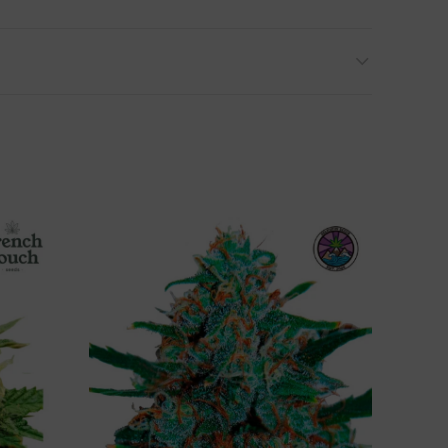
 en familia. La solución suele ser respirar
Su efecto alivia la tensión muscular a la vez que
ada. Tus canciones favoritas sonarán mejor, y
te anclarán al momento presente. Sus flores
ado.
ue se puede cultivar fácilmente en un armario
a diez plantas, unas cinco presentan unos tonos
ener a una altura de alrededor de 100cm, y aún así
a.