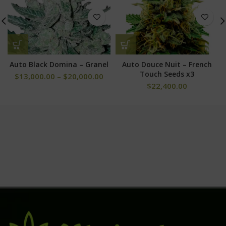
Auto Black Domina – Granel
Auto Douce Nuit – French
Touch Seeds x3
$
13,000.00
–
$
20,000.00
$
22,400.00