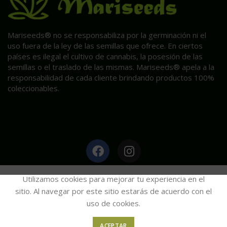
Mariseeds® no se responsabiliza por la germinación ni el
uso fuera de la ley de las semillas que ofrece. En ciertos
países es ilegal el cultivo de cannabis, la posesión de las
semillas o el traslado de las mismas. Mariseeds® apela a la
responsabilidad de cada cliente brindando productos 100%
coleccionables.
HAGA CLIC AQUÍ PARA INFORMACIÓN POST VENTA.
Utilizamos cookies para mejorar tu experiencia en el
sitio. Al navegar por este sitio estarás de acuerdo con el
uso de cookies.
Mariseeds
2020
ACEPTAR