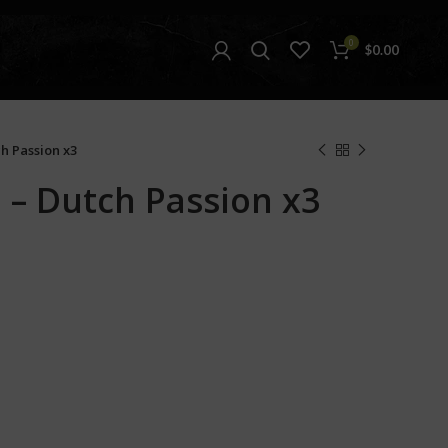
0
$
0.00
h Passion x3
 – Dutch Passion x3