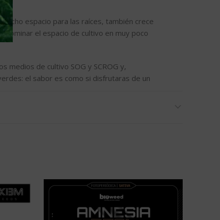
e mucho espacio para las raíces, también crece
n dominar el espacio de cultivo en muy poco
a los medios de cultivo SOG y SCROG y,
erdes; el sabor es como si disfrutaras de un
laseadas.
 tiempo, el resultado de la cosecha de Desfrán
visto; esperamos que compartas su opinión.