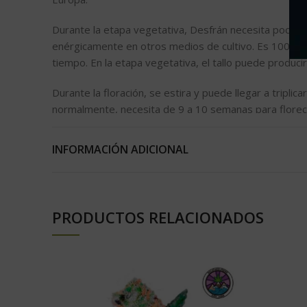
Durante la etapa vegetativa, Desfrán necesita poca nu
enérgicamente en otros medios de cultivo. Es 100% Sa
tiempo. En la etapa vegetativa, el tallo puede produc
Durante la floración, se estira y puede llegar a tripl
normalmente, necesita de 9 a 10 semanas para florece
caramelo de pera con toques de uva y melón.
INFORMACIÓN ADICIONAL
Para ser una Sativa, Desfrán produce unas inusuales f
Una cosecha temprana puede provocar un subidón psic
será un sabor más dulce y una auténtica destructora.
PRODUCTOS RELACIONADOS