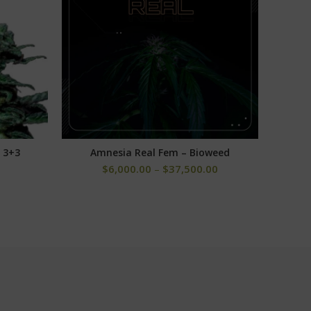
 3+3
Amnesia Real Fem – Bioweed
Delicio
S
SELECCIONAR OPCIONES
$
6,000.00
–
$
37,500.00