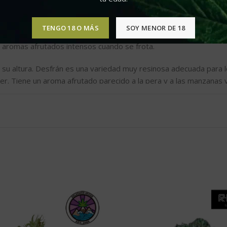
trición. Aunque crece bien en tierra, especialmente si dispone d
TENGO 18 O MÁS
SOY MENOR DE 18
tiva; crece mucho en altura y desarrolla largas ramas que puede
ir aromas afrutados intensos cuando se frota.
icar su altura. Desfrán es una variedad muy resinosa adecuada par
r. Tiene un aroma afrutado parecido a la pera y a las manzanas v
lores compactas y densas. Al secarse, las flores parecen piñas g
odélico y muy cerebral aunque si decides dejarla un poco más de
 Desfrán es una de las mejores variedades que Alberto jamás ha 