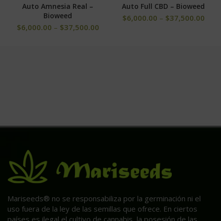
Auto Amnesia Real –
Auto Full CBD – Bioweed
Bioweed
$
6,000.00
–
$
37,500.00
$
6,000.00
–
$
37,500.00
Mariseeds® no se responsabiliza por la germinación ni el
uso fuera de la ley de las semillas que ofrece. En ciertos
países es ilegal el cultivo de cannabis, la posesión de las