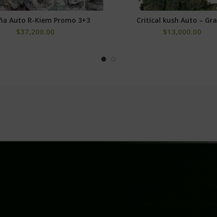
ña Auto R-Kiem Promo 3+3
Critical kush Auto – Gr
SELECCIONAR OPCIONES
SELECCIONAR OPCIONE
$
37,200.00
$
13,000.00