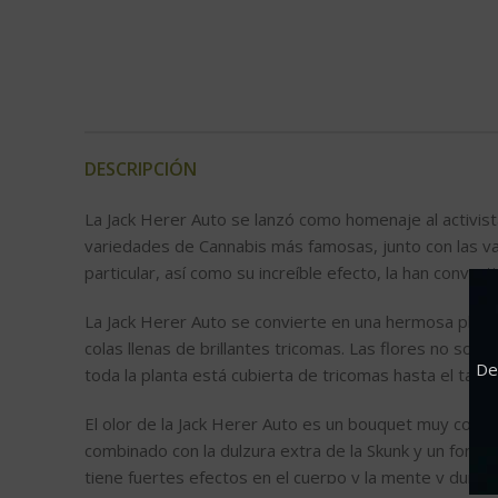
DESCRIPCIÓN
La Jack Herer Auto se lanzó como homenaje al activis
variedades de Cannabis más famosas, junto con las v
particular, así como su increíble efecto, la han conv
La Jack Herer Auto se convierte en una hermosa plant
colas llenas de brillantes tricomas. Las flores no son
De
toda la planta está cubierta de tricomas hasta el tallo
El olor de la Jack Herer Auto es un bouquet muy comp
combinado con la dulzura extra de la Skunk y un fondo
tiene fuertes efectos en el cuerpo y la mente y dura