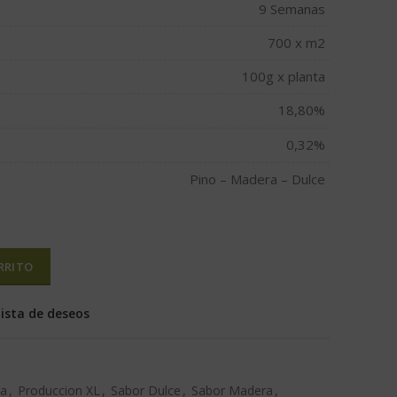
9 Semanas
700 x m2
100g x planta
18,80%
0,32%
Pino – Madera – Dulce
RRITO
lista de deseos
va
,
Produccion XL
,
Sabor Dulce
,
Sabor Madera
,