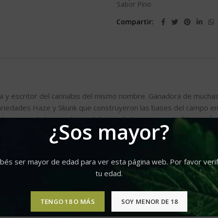
Sabor Pino
Compartir
ta y escritor del cannabis del mismo nombre. Ganadora de mucha
ariedades Haze y Skunk que construyeron las bases del campo en
ertido en uno de los productos básicos de la escena cannábica en
¿Sos mayor?
a alta con forma de árbol de Navidad típica de las variedades Ha
 las más compactas, pero los sitios de crecimiento aparecen en tod
bés ser mayor de edad para ver esta página web. Por favor verif
, lo que proporciona un subidón psicoactivo muy fuerte.
tu edad.
lejo de madera y pino heredado del padre Haze: ese típico aroma 
 casi metálico en la base. exhalar. Una cepa muy compleja pero he
TENGO 18 O MÁS
SOY MENOR DE 18
rá mucho tiempo.