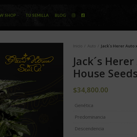
W SHOP
TU SEMILLA
BLOG
Inicio
Auto
Jack´s Herer Auto
Jack´s Herer
House Seed
$
34,800.00
Genética
Predominancia
Descendencia