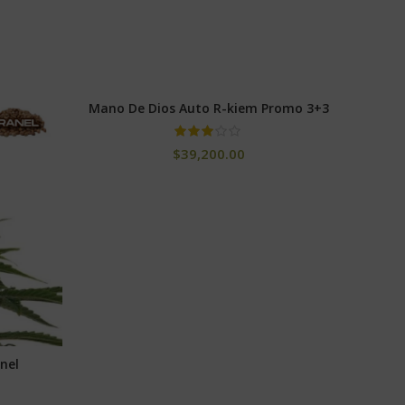
Mano De Dios Auto R-kiem Promo 3+3
Cordo
SELECCIONAR OPCIONES
$
39,200.00
anel
S