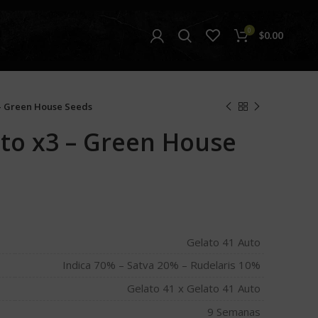
0
$
0.00
 – Green House Seeds
uto x3 – Green House
Gelato 41 Auto
Indica 70% – Satva 20% – Rudelaris 10%
Gelato 41 x Gelato 41 Auto
9 Semanas