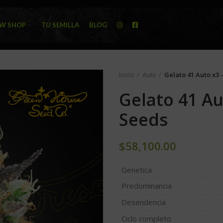
W SHOP
TU SEMILLA
BLOG
Inicio
Auto
Gelato 41 Auto x3
Gelato 41 A
Seeds
$
58,100.00
Genetica
Predominancia
Desendencia
Ciclo completo