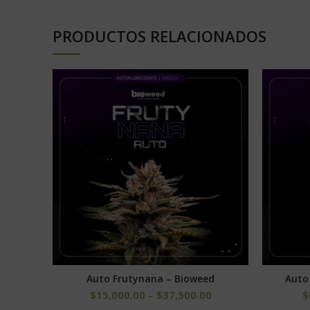
PRODUCTOS RELACIONADOS
Auto Frutynana – Bioweed
Auto
SELECCIONAR OPCIONES
$
15,000.00
–
$
37,500.00
$