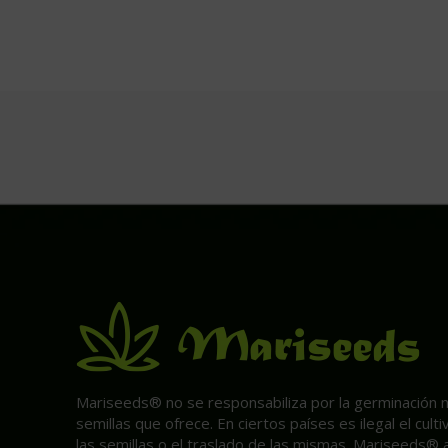
Mariseeds® no se responsabiliza por la germinación ni 
semillas que ofrece. En ciertos países es ilegal el cult
las semillas o el traslado de las mismas. Mariseeds® 