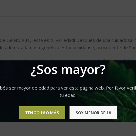
 de Gelato #41, ¡esta es tu variedad! Después de una cuidadosa i
pales de esta famosa genética estadounidense, procedente de Suns
ra un momento de relax. Los sabores son característicos del Gel
¿Sos mayor?
 número de ramas. En interior, esta planta puede producir hasta 4
bés ser mayor de edad para ver esta página web. Por favor verif
 Las flores de esta variedad son muy compactas, resinosas y se c
tu edad.
os terpenos más expresados ​​son el mirceno, el β-cariofileno y el 
TENGO 18 O MÁS
SOY MENOR DE 18