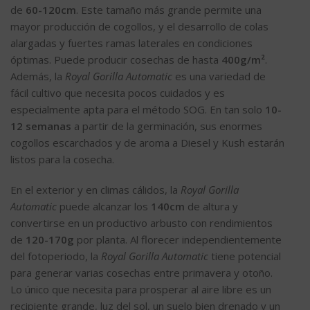
de
60-120cm
. Este tamaño más grande permite una
mayor producción de cogollos, y el desarrollo de colas
alargadas y fuertes ramas laterales en condiciones
óptimas. Puede producir cosechas de hasta
400g/m²
.
Además, la
Royal Gorilla Automatic
es una variedad de
fácil cultivo que necesita pocos cuidados y es
especialmente apta para el método SOG. En tan solo
10-
12 semanas
a partir de la germinación, sus enormes
cogollos escarchados y de aroma a Diesel y Kush estarán
listos para la cosecha.
En el exterior y en climas cálidos, la
Royal Gorilla
Automatic
puede alcanzar los
140cm
de altura y
convertirse en un productivo arbusto con rendimientos
de
120-170g
por planta. Al florecer independientemente
del fotoperiodo, la
Royal Gorilla Automatic
tiene potencial
para generar varias cosechas entre primavera y otoño.
Lo único que necesita para prosperar al aire libre es un
recipiente grande, luz del sol, un suelo bien drenado y un