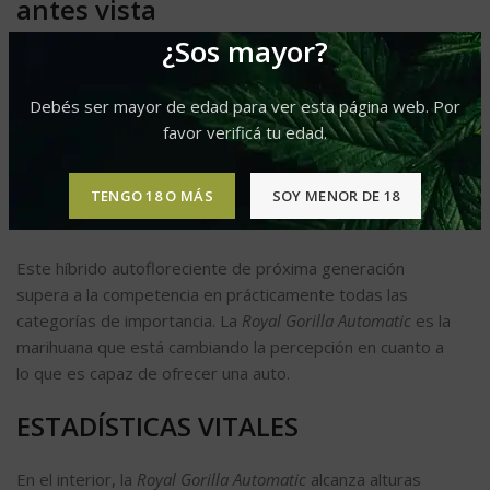
antes vista
¿Sos mayor?
Te presentamos a la nueva heredera del trono del
cannabis autofloreciente, la
Royal Gorilla Automatic
. Los
Debés ser mayor de edad para ver esta página web. Por
criadores de Royal Queen Seeds han combinado dos de
favor verificá tu edad.
las variedades de fotoperiodo más potentes y exquisitas
del catálogo (la
Royal Gorilla
y la
Royal Cookies
) con
genes ruderalis, con el fin de crear la espectacular
Royal
TENGO 18 O MÁS
SOY MENOR DE 18
Gorilla Automatic
.
Este híbrido autofloreciente de próxima generación
supera a la competencia en prácticamente todas las
categorías de importancia. La
Royal Gorilla Automatic
es la
marihuana que está cambiando la percepción en cuanto a
lo que es capaz de ofrecer una auto.
ESTADÍSTICAS VITALES
En el interior, la
Royal Gorilla Automatic
alcanza alturas